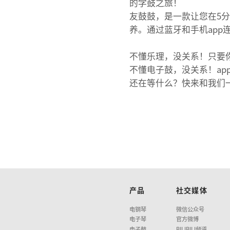
友鼓轻
友鼓轻
的学鼓
友鼓鼓
养。通
不懂乐
不懂电
还在等