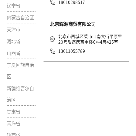
北京市
利鹏达琴行
黑龙江省
北京市西城区新街口
号利鹏达琴行
吉林省
18610298517
辽宁省
内蒙古自治区
北京辉源商贸有限公
天津市
北京市西城区菜市
河北省
20号陶然居写字楼C
13611055789
山西省