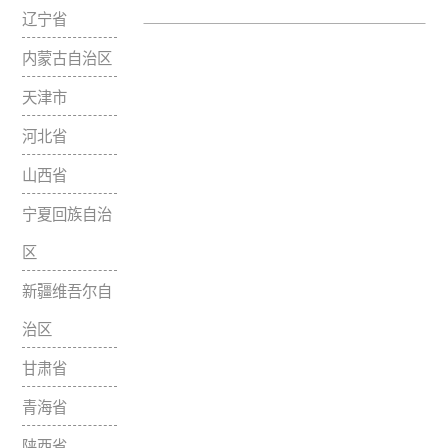
北京市
西宁城西知音琴行
黑龙江省
西宁市西关大街微
吉林省
0971-6110337、1
辽宁省
内蒙古自治区
天津市
河北省
山西省