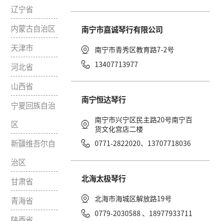
北京市
南宁悦之声琴行
黑龙江省
南宁市古城路7-7号
吉林省
0771-2818231、1
辽宁省
内蒙古自治区
南宁市嘉诚琴行有限
天津市
南宁市青秀区教育路
13407713977
河北省
山西省