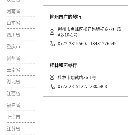
南宁恒达琴行
宁夏回族自治
南宁市兴宁区民主路
区
货文化宫店二楼
新疆维吾尔自
0771-2822020、1
治区
北海太极琴行
甘肃省
北海市海城区解放路
青海省
0779-2030588 、1
陕西省
河南省