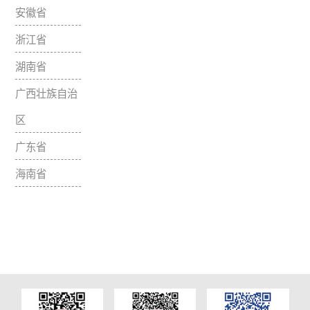
柳州市广韵琴行
山东省
柳州市鱼峰区柳石
四川省
A2-10-1号
0772-2815560、1
重庆市
贵州省
桂林和声琴行
云南省
桂林市翊武路26-1
湖北省
0773-2819122、2
江西省
福建省