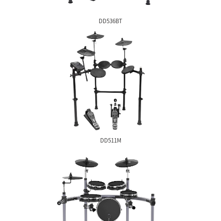
MS300
DD536BT