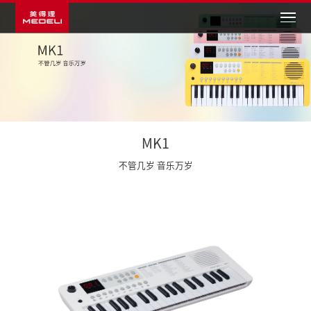
MK1
不管几岁 音乐万岁