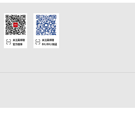
-24
-4
-100
0-32
4
Yes