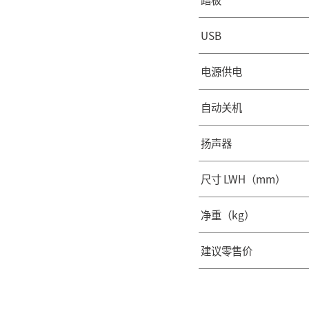
单
和
效
混
合
歌