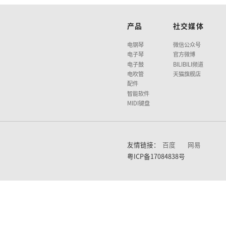
移
八
调
伴
演
节