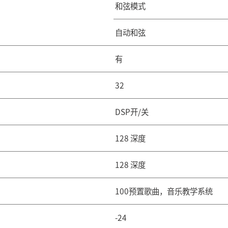
盘
度响应
示屏
音数
色
奏