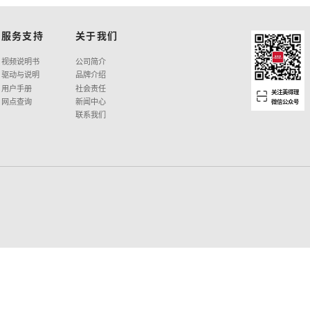
调
度
音
奏音量
奏记忆
拍器