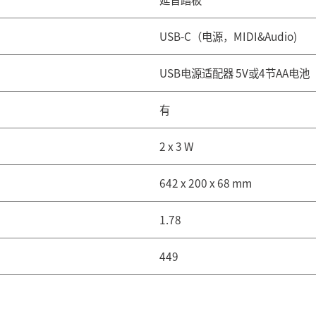
触设置
弦类型
果
响
唱
曲库