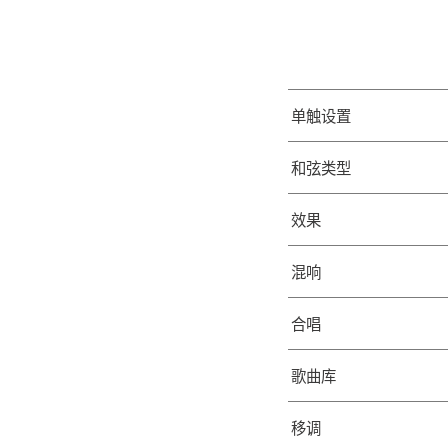
键
力
显
复
音
节