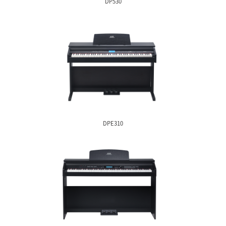
DPE500
DP530