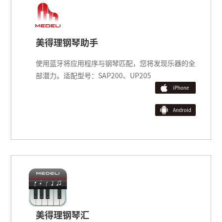
美得理U录
将智能手机/平板电脑与您的乐器连接
的表演；无需反复切换多个APP，只需
同时实现录制音频和视频的功能。支持
A2000、A900、MK402、M121、MK
电钢琴：Grand600、GP805、UP805