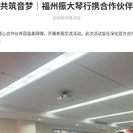
回
携手同行，共筑音梦｜福
19日，福州振大琴行携核心合作伙伴莅临美得理，
子乐器行业发展新方向。