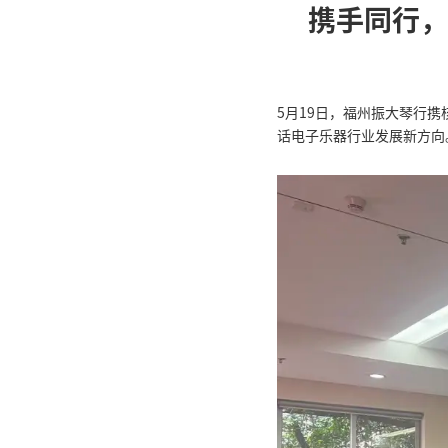
返
5月
话电