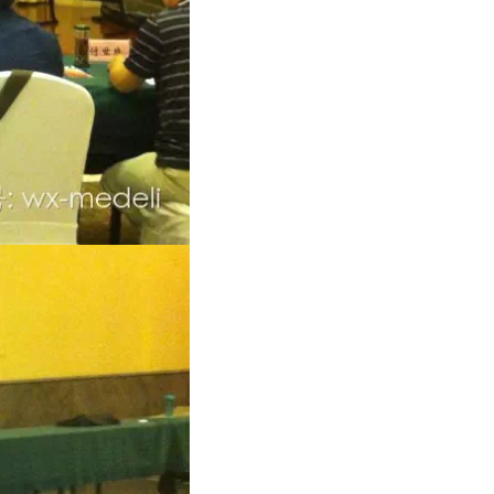
家~~让我们拭目以待吧~~~