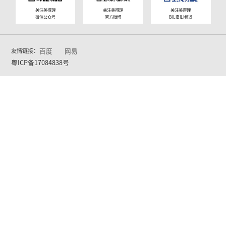
示和讲解，展现了美得理键盘产品在音色、手
优势。这些产品不仅满足了不同层次消费者的
育和学习提供了便利和高效的选择。