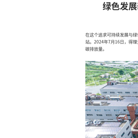
返
在这
站。
碳排