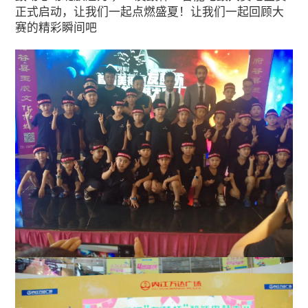
比赛现场，选手们个个妆容精致、精神
嫩的脸庞透着自信与刚毅，鼓手们用充
点，创造属于自己的音乐征程，用音乐
整个赛事现场，让在场的观众陶醉其中
氛更加热烈，把赛事现场的氛围一次次
起，让人耳目一新
这项赛事，拉近了人们与音乐的距离，
传送着不分年龄的共鸣，热爱音乐的少
获得由成功累积而得到的自信。
鼓动心动绽放魅力 ，“友鼓杯”智能
正式启动，让我们一起点燃盛夏！让我
赛的精彩瞬间吧